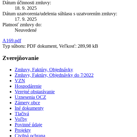
Dátum účinnosti zmluvy:
18. 9. 2025
Dátum uzatvorenia/udelenia súhlasu s uzatvorením zmluvy:
17. 9. 2025
Platnosť zmluvy do:
Neuvedené
A169.pdf
Typ súboru: PDF dokument, Veľkosť: 289,98 kB
Zverejňovanie
Zmluvy, Faktúry, Objednávky
Zmluvy, Faktúry, Objednávky do 7⁄2022
VZN
Hospodárenie
Verejné obstarávanie
Uznesenia OCZ
Zámery obce
Iné dokumenty
Tlačivá
Voľby
Povinné údaje
Projekty
Civilná ochrana