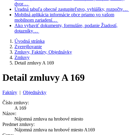
dvor…
Úradná tabuľa
obecné zastupiteľstvo, vyhlášky, rozpočty…
Mobilná aplikácia
informácie obce priamo vo vašom
mobilnom zariadení…
Ako vybaviť
dokumenty, formuláre, podanie Žiadostí,
dotazníky…
Úvodná stránka
Zverejňovanie
Zmluvy, Faktúry, Objednávky
Zmluvy
Detail zmluvy A 169
Detail zmluvy A 169
Faktúry
|
Objednávky
Číslo zmluvy:
A 169
Názov:
Nájomná zmluva na hrobové miesto
Predmet zmluvy:
Nájomná zmluva na hrobové miesto A169