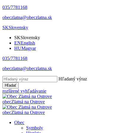
035/7781168
obeczlatna@obeczlatna.sk
SK
Slovensky
SK
Slovensky
EN
English
HU
Magyar
035/7781168
obeczlatna@obeczlatna.sk
Hľadaný výraz
Hľadať
rozšírené vyhľadávanie
obec
Zlatná na Ostrove
obec
Zlatná na Ostrove
Obec
Symboly