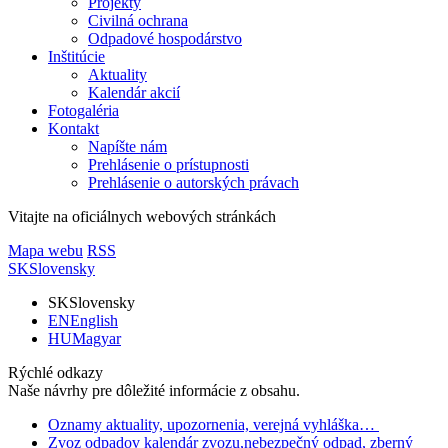
Projekty
Civilná ochrana
Odpadové hospodárstvo
Inštitúcie
Aktuality
Kalendár akcií
Fotogaléria
Kontakt
Napíšte nám
Prehlásenie o prístupnosti
Prehlásenie o autorských právach
Vitajte na oficiálnych webových stránkách
Mapa webu
RSS
SK
Slovensky
SK
Slovensky
EN
English
HU
Magyar
Rýchlé odkazy
Naše návrhy pre dôležité informácie z obsahu.
Oznamy
aktuality, upozornenia, verejná vyhláška…
Zvoz odpadov
kalendár zvozu,nebezpečný odpad, zberný