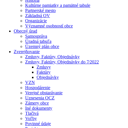
História
Kultúrne pamiatky a pamätné tabule
Partnerské mesto
Základná OV
Organizácie
Významné osobností obce
Obecný úrad
Samospráva
Úradná tabuľa
Územný plán obce
Zverejňovanie
Zmluvy, Faktúry, Objednávky
Zmluvy, Faktúry, Objednávky do 7⁄2022
Zmluvy
Faktúry
Objednávky
VZN
Hospodárenie
Verejné obstarávanie
Uznesenia OCZ
Zámery obce
Iné dokumenty
Tlačivá
Voľby
Povinné údaje