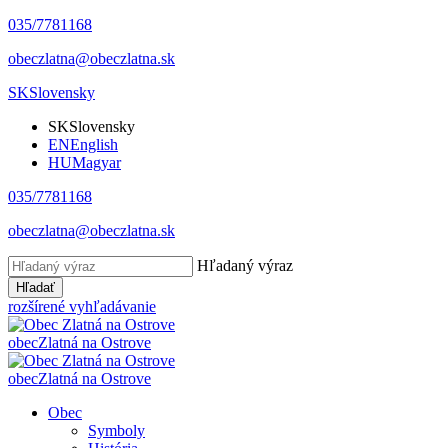
035/7781168
obeczlatna@obeczlatna.sk
SK
Slovensky
SK
Slovensky
EN
English
HU
Magyar
035/7781168
obeczlatna@obeczlatna.sk
Hľadaný výraz
Hľadať
rozšírené vyhľadávanie
obec
Zlatná na Ostrove
obec
Zlatná na Ostrove
Obec
Symboly