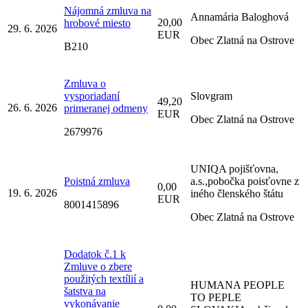
Nájomná zmluva na
Annamária Baloghová
20,00
hrobové miesto
29. 6. 2026
EUR
Obec Zlatná na Ostrove
B210
Zmluva o
vysporiadaní
Slovgram
49,20
26. 6. 2026
primeranej odmeny
EUR
Obec Zlatná na Ostrove
2679976
UNIQA pojišťovna,
Poistná zmluva
a.s.,pobočka poisťovne z
0,00
19. 6. 2026
iného členského štátu
EUR
8001415896
Obec Zlatná na Ostrove
Dodatok č.1 k
Zmluve o zbere
použitých textílií a
HUMANA PEOPLE
šatstva na
TO PEPLE
vykonávanie