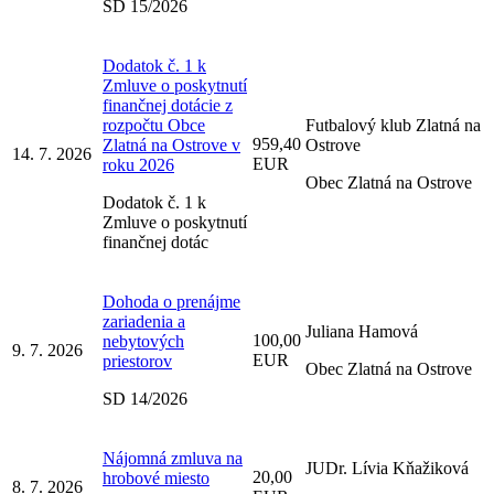
SD 15/2026
Dodatok č. 1 k
Zmluve o poskytnutí
finančnej dotácie z
rozpočtu Obce
Futbalový klub Zlatná na
959,40
Zlatná na Ostrove v
Ostrove
14. 7. 2026
EUR
roku 2026
Obec Zlatná na Ostrove
Dodatok č. 1 k
Zmluve o poskytnutí
finančnej dotác
Dohoda o prenájme
zariadenia a
Juliana Hamová
100,00
nebytových
9. 7. 2026
EUR
priestorov
Obec Zlatná na Ostrove
SD 14/2026
Nájomná zmluva na
JUDr. Lívia Kňažiková
20,00
hrobové miesto
8. 7. 2026