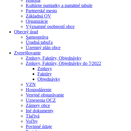
História
Kultúrne pamiatky a pamätné tabule
Partnerské mesto
Základná OV
Organizácie
Významné osobností obce
Obecný úrad
Samospráva
Úradná tabuľa
Územný plán obce
Zverejňovanie
Zmluvy, Faktúry, Objednávky
Zmluvy, Faktúry, Objednávky do 7⁄2022
Zmluvy
Faktúry
Objednávky
VZN
Hospodárenie
Verejné obstarávanie
Uznesenia OCZ
Zámery obce
Iné dokumenty
Tlačivá
Voľby
Povinné údaje