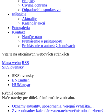
Projekty
Civilná ochrana
Odpadové hospodárstvo
Inštitúcie
Aktuality
Kalendár akcií
Fotogaléria
Kontakt
Napíšte nám
Prehlásenie o prístupnosti
Prehlásenie o autorských právach
Vitajte na oficiálnych webových stránkách
Mapa webu
RSS
SK
Slovensky
SK
Slovensky
EN
English
HU
Magyar
Rýchlé odkazy
Naše návrhy pre dôležité informácie z obsahu.
Oznamy
aktuality, upozornenia, verejná vyhláška…
Zvoz odpadov
kalendár zvozu,nebezpečný odpad, zberný