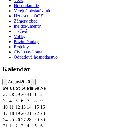
VZN
Hospodárenie
Verejné obstarávanie
Uznesenia OCZ
Zámery obce
Iné dokumenty
Tlačivá
Voľby
Povinné údaje
Projekty
Civilná ochrana
Odpadové hospodárstvo
Kalendár
August
2026
Po
Ut
St
Št
Pia
So
Ne
27
28
29
30
31
1
2
3
4
5
6
7
8
9
10
11
12
13
14
15
16
17
18
19
20
21
22
23
24
25
26
27
28
29
30
31
1
2
3
4
5
6