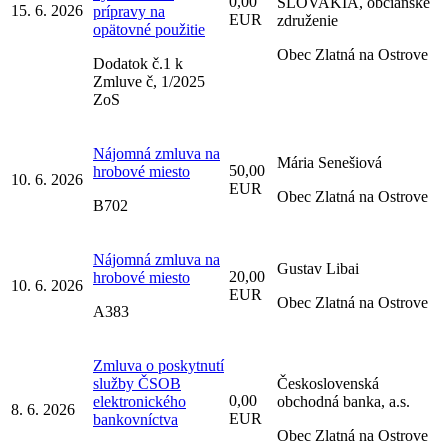
0,00
SLOVAKIA, občianske
15. 6. 2026
prípravy na
EUR
združenie
opätovné použitie
Obec Zlatná na Ostrove
Dodatok č.1 k
Zmluve č, 1/2025
ZoS
Nájomná zmluva na
Mária Senešiová
50,00
hrobové miesto
10. 6. 2026
EUR
Obec Zlatná na Ostrove
B702
Nájomná zmluva na
Gustav Libai
20,00
hrobové miesto
10. 6. 2026
EUR
Obec Zlatná na Ostrove
A383
Zmluva o poskytnutí
služby ČSOB
Československá
0,00
elektronického
obchodná banka, a.s.
8. 6. 2026
EUR
bankovníctva
Obec Zlatná na Ostrove