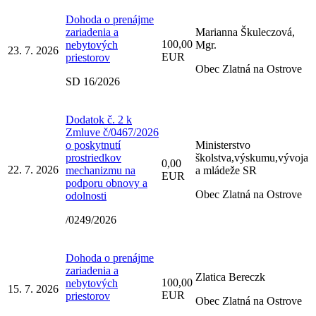
Dohoda o prenájme
zariadenia a
Marianna Škuleczová,
100,00
nebytových
Mgr.
23. 7. 2026
EUR
priestorov
Obec Zlatná na Ostrove
SD 16/2026
Dodatok č. 2 k
Zmluve č/0467/2026
o poskytnutí
Ministerstvo
prostriedkov
školstva,výskumu,vývoja
0,00
22. 7. 2026
mechanizmu na
a mládeže SR
EUR
podporu obnovy a
Obec Zlatná na Ostrove
odolnosti
/0249/2026
Dohoda o prenájme
zariadenia a
Zlatica Bereczk
100,00
nebytových
15. 7. 2026
EUR
priestorov
Obec Zlatná na Ostrove