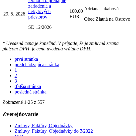
Dohoda o prenájme
zariadenia a
Adriana Jakabová
100,00
nebytových
29. 5. 2026
EUR
priestorov
Obec Zlatná na Ostrove
SD 12/2026
* Uvedená cena je konečná. V prípade, že je zmluvná strana
platcom DPH, je cena uvedená vrátane DPH.
prvá stránka
predchádzajúca stránka
1
2
3
ďalšia stránka
posledná stránka
Zobrazené
1
-
25
z 557
Zverejňovanie
Zmluvy, Faktúry, Objednávky
Zmluvy, Faktúry, Objednávky do 7⁄2022