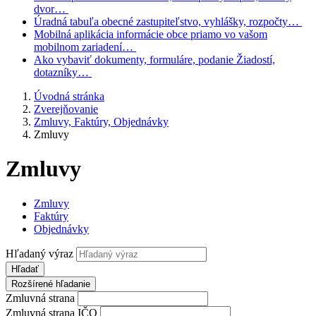
dvor…
Úradná tabuľa
obecné zastupiteľstvo, vyhlášky, rozpočty…
Mobilná aplikácia
informácie obce priamo vo vašom
mobilnom zariadení…
Ako vybaviť
dokumenty, formuláre, podanie Žiadostí,
dotazníky…
Úvodná stránka
Zverejňovanie
Zmluvy, Faktúry, Objednávky
Zmluvy
Zmluvy
Zmluvy
Faktúry
Objednávky
Hľadaný výraz
Hľadať
Rozšírené hľadanie
Zmluvná strana
Zmluvná strana IČO