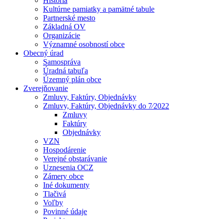
História
Kultúrne pamiatky a pamätné tabule
Partnerské mesto
Základná OV
Organizácie
Významné osobností obce
Obecný úrad
Samospráva
Úradná tabuľa
Územný plán obce
Zverejňovanie
Zmluvy, Faktúry, Objednávky
Zmluvy, Faktúry, Objednávky do 7⁄2022
Zmluvy
Faktúry
Objednávky
VZN
Hospodárenie
Verejné obstarávanie
Uznesenia OCZ
Zámery obce
Iné dokumenty
Tlačivá
Voľby
Povinné údaje