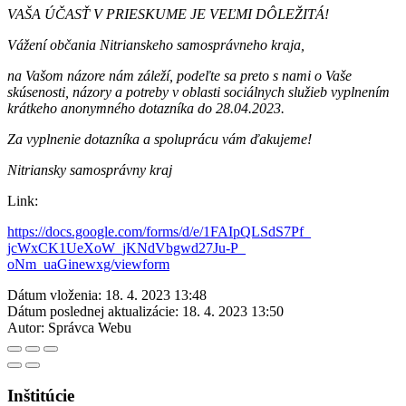
VAŠA ÚČASŤ V PRIESKUME JE VEĽMI DÔLEŽITÁ!
Vážení občania Nitrianskeho samosprávneho kraja,
na Vašom názore nám záleží, podeľte sa preto s nami o Vaše
skúsenosti, názory a potreby v oblasti sociálnych služieb vyplnením
krátkeho anonymného dotazníka do 28.04.2023.
Za vyplnenie dotazníka a spoluprácu vám ďakujeme!
Nitriansky samosprávny kraj
Link:
https://docs.google.com/forms/
d/e/1FAIpQLSdS7Pf_
jcWxCK1UeXoW_jKNdVbgwd27Ju-P_
oNm_uaGinewxg/viewform
Dátum vloženia:
18. 4. 2023 13:48
Dátum poslednej aktualizácie:
18. 4. 2023 13:50
Autor:
Správca Webu
Inštitúcie