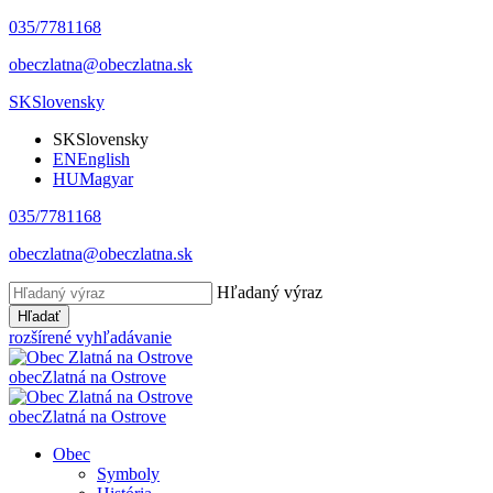
035/7781168
obeczlatna@obeczlatna.sk
SK
Slovensky
SK
Slovensky
EN
English
HU
Magyar
035/7781168
obeczlatna@obeczlatna.sk
Hľadaný výraz
Hľadať
rozšírené vyhľadávanie
obec
Zlatná na Ostrove
obec
Zlatná na Ostrove
Obec
Symboly