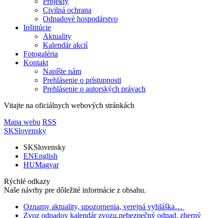
Projekty
Civilná ochrana
Odpadové hospodárstvo
Inštitúcie
Aktuality
Kalendár akcií
Fotogaléria
Kontakt
Napíšte nám
Prehlásenie o prístupnosti
Prehlásenie o autorských právach
Vitajte na oficiálnych webových stránkách
Mapa webu
RSS
SK
Slovensky
SK
Slovensky
EN
English
HU
Magyar
Rýchlé odkazy
Naše návrhy pre dôležité informácie z obsahu.
Oznamy
aktuality, upozornenia, verejná vyhláška…
Zvoz odpadov
kalendár zvozu,nebezpečný odpad, zberný