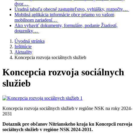
dvor…
Úradná tabuľa
obecné zastupiteľstvo, vyhlášky, rozpočty…
Mobilná aplikácia
informácie obce priamo vo vašom
mobilnom zariadení…
Ako vybaviť
dokumenty, formuláre, podanie Žiadostí,
dotazníky…
Úvodná stránka
Inštitúcie
Aktuality
Koncepcia rozvoja sociálnych služieb
Koncepcia rozvoja sociálnych
služieb
Koncepcia rozvoja sociálnych služieb v regióne NSK na roky 2024-
2031
Dotazník pre občanov Nitrianskeho kraja ku Koncepcii rozvoja
sociálnych služieb v regióne NSK 2024-2031.