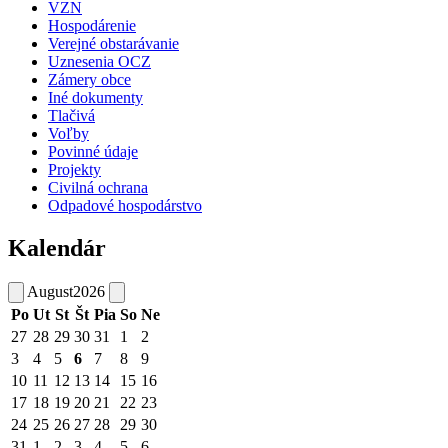
VZN
Hospodárenie
Verejné obstarávanie
Uznesenia OCZ
Zámery obce
Iné dokumenty
Tlačivá
Voľby
Povinné údaje
Projekty
Civilná ochrana
Odpadové hospodárstvo
Kalendár
August
2026
Po
Ut
St
Št
Pia
So
Ne
27
28
29
30
31
1
2
3
4
5
6
7
8
9
10
11
12
13
14
15
16
17
18
19
20
21
22
23
24
25
26
27
28
29
30
31
1
2
3
4
5
6