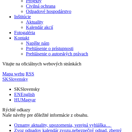
Projekty
Civilná ochrana
Odpadové hospodárstvo
Inštitúcie
Aktuality
Kalendár akcií
Fotogaléria
Kontakt
Napíšte nám
Prehlásenie o prístupnosti
Prehlásenie o autorských právach
Vitajte na oficiálnych webových stránkách
Mapa webu
RSS
SK
Slovensky
SK
Slovensky
EN
English
HU
Magyar
Rýchlé odkazy
Naše návrhy pre dôležité informácie z obsahu.
Oznamy
aktuality, upozornenia, verejná vyhláška…
Zvoz odpadov
kalendár zvozu,nebezpečný odpad, zberný