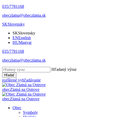
035/7781168
obeczlatna@obeczlatna.sk
SK
Slovensky
SK
Slovensky
EN
English
HU
Magyar
035/7781168
obeczlatna@obeczlatna.sk
Hľadaný výraz
Hľadať
rozšírené vyhľadávanie
obec
Zlatná na Ostrove
obec
Zlatná na Ostrove
Obec
Symboly