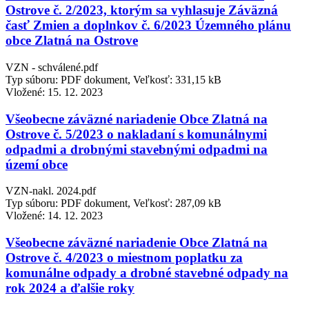
Ostrove č. 2/2023, ktorým sa vyhlasuje Záväzná
časť Zmien a doplnkov č. 6/2023 Územného plánu
obce Zlatná na Ostrove
VZN - schválené.pdf
Typ súboru: PDF dokument, Veľkosť: 331,15 kB
Vložené:
15. 12. 2023
Všeobecne záväzné nariadenie Obce Zlatná na
Ostrove č. 5/2023 o nakladaní s komunálnymi
odpadmi a drobnými stavebnými odpadmi na
území obce
VZN-nakl. 2024.pdf
Typ súboru: PDF dokument, Veľkosť: 287,09 kB
Vložené:
14. 12. 2023
Všeobecne záväzné nariadenie Obce Zlatná na
Ostrove č. 4/2023 o miestnom poplatku za
komunálne odpady a drobné stavebné odpady na
rok 2024 a ďalšie roky