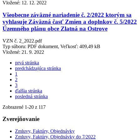
Vložené:
12. 12. 2022
Všeobecne záväzné nariadenie č. 2/2022 ktorým sa
vyhlasuje Záväzná časť Zmien a doplnkov č. 5/2022
Územného plánu obce Zlatná na Ostrove
VZN č. 2_2022.pdf
Typ súboru: PDF dokument, Veľkosť: 409,49 kB
Vložené:
21. 9. 2022
prvá stránka
predchádzajúca stránka
1
2
3
ďalšia stránka
posledná stránka
Zobrazené
1
-
20
z 117
Zverejňovanie
Zmluvy, Faktúry, Objednávky
Zmluvy, Faktúry, Objednávky do 7⁄2022