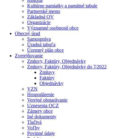
História
Kultúrne pamiatky a pamätné tabule
Partnerské mesto
Základná OV
Organizácie
Významné osobností obce
Obecný úrad
Samospráva
Úradná tabuľa
Územný plán obce
Zverejňovanie
Zmluvy, Faktúry, Objednávky
Zmluvy, Faktúry, Objednávky do 7⁄2022
Zmluvy
Faktúry
Objednávky
VZN
Hospodárenie
Verejné obstarávanie
Uznesenia OCZ
Zámery obce
Iné dokumenty
Tlačivá
Voľby
Povinné údaje