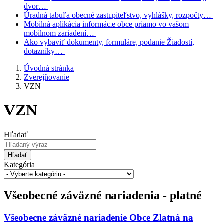
dvor…
Úradná tabuľa
obecné zastupiteľstvo, vyhlášky, rozpočty…
Mobilná aplikácia
informácie obce priamo vo vašom
mobilnom zariadení…
Ako vybaviť
dokumenty, formuláre, podanie Žiadostí,
dotazníky…
Úvodná stránka
Zverejňovanie
VZN
VZN
Hľadať
Hľadať
Kategória
Všeobecné záväzné nariadenia - platné
Všeobecne záväzné nariadenie Obce Zlatná na