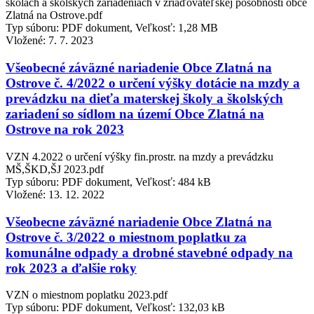
školách a školských zariadeniach v zriaďovateľskej pôsobnosti obce
Zlatná na Ostrove.pdf
Typ súboru: PDF dokument, Veľkosť: 1,28 MB
Vložené:
7. 7. 2023
Všeobecné záväzné nariadenie Obce Zlatná na
Ostrove č. 4/2022 o určení výšky dotácie na mzdy a
prevádzku na dieťa materskej školy a školských
zariadení so sídlom na území Obce Zlatná na
Ostrove na rok 2023
VZN 4.2022 o určení výšky fin.prostr. na mzdy a prevádzku
MŠ,ŠKD,ŠJ 2023.pdf
Typ súboru: PDF dokument, Veľkosť: 484 kB
Vložené:
13. 12. 2022
Všeobecne záväzné nariadenie Obce Zlatná na
Ostrove č. 3/2022 o miestnom poplatku za
komunálne odpady a drobné stavebné odpady na
rok 2023 a ďalšie roky
VZN o miestnom poplatku 2023.pdf
Typ súboru: PDF dokument, Veľkosť: 132,03 kB